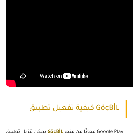
كيفية تفعيل تطبيق GöçBİL
مجانًا من متجر Google Play
GöçBİL
يمكن تنزيل تطبيق