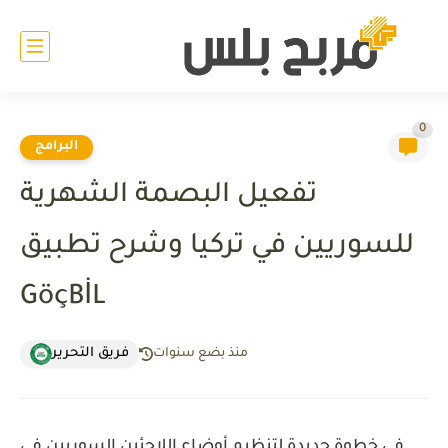
0
البرامج
تفعيل البصمة الشهرية
للسوريين في تركيا وشرح تطبيق
GöçBİL
فريق التحرير
منذ بضع سنوات
في خطوة جديدة لتنظيم أوضاع اللاجئين السوريين في